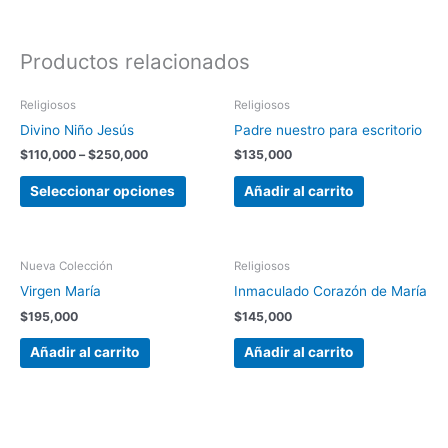
Productos relacionados
Este
Religiosos
Religiosos
producto
Divino Niño Jesús
Padre nuestro para escritorio
tiene
$
110,000
–
$
250,000
$
135,000
múltiples
variantes.
Seleccionar opciones
Añadir al carrito
Las
opciones
se
Nueva Colección
Religiosos
pueden
Virgen María
Inmaculado Corazón de María
elegir
$
195,000
$
145,000
en
la
Añadir al carrito
Añadir al carrito
página
de
producto