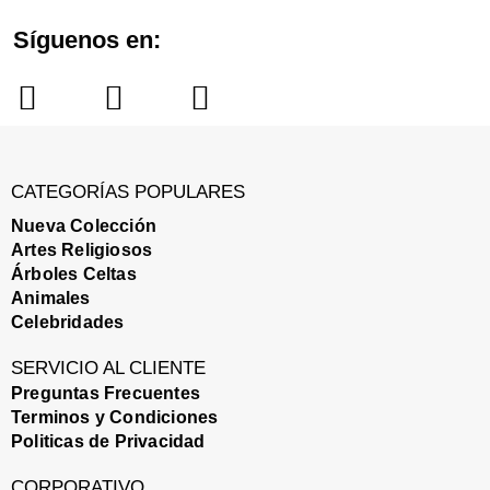
Síguenos en:
I
F
P
n
a
i
s
c
n
t
e
t
CATEGORÍAS POPULARES
a
b
e
Nueva Colección
Artes Religiosos
g
o
r
Árboles Celtas
r
o
e
Animales
a
k
s
Celebridades
m
t
SERVICIO AL CLIENTE
Preguntas Frecuentes
Terminos y Condiciones
Politicas de Privacidad
CORPORATIVO