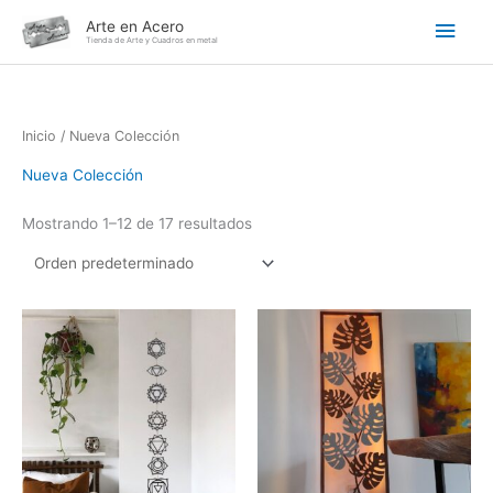
Ir
Men
Arte en Acero
al
Tienda de Arte y Cuadros en metal
contenido
princ
Inicio
/ Nueva Colección
Nueva Colección
Mostrando 1–12 de 17 resultados