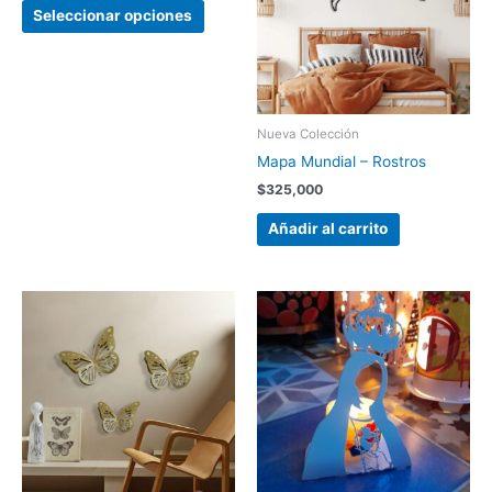
variantes.
Seleccionar opciones
Las
opciones
se
pueden
elegir
Nueva Colección
en
Mapa Mundial – Rostros
la
$
325,000
página
de
Añadir al carrito
producto