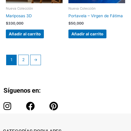
Nueva Colección
Nueva Colección
Mariposas 3D
Portavela – Virgen de Fátima
$
330,000
$
50,000
Añadir al carrito
Añadir al carrito
1
2
→
Síguenos en:
I
F
P
n
a
i
s
c
n