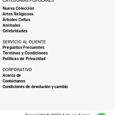
t
e
t
CATEGORÍAS POPULARES
a
b
e
Nueva Colección
Artes Religiosos
g
o
r
Árboles Celtas
r
o
e
Animales
a
k
s
Celebridades
m
t
SERVICIO AL CLIENTE
Preguntas Frecuentes
Terminos y Condiciones
Politicas de Privacidad
CORPORATIVO
Acerca de
Contáctanos
Condiciones de devolución y cambio