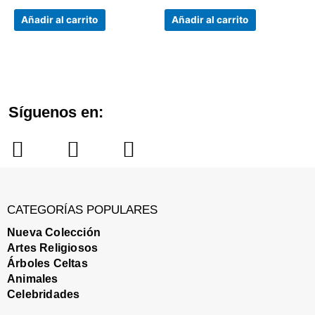
Añadir al carrito
Añadir al carrito
Síguenos en:
I
F
P
n
a
i
s
c
n
t
e
t
CATEGORÍAS POPULARES
a
b
e
Nueva Colección
Artes Religiosos
g
o
r
Árboles Celtas
r
o
e
Animales
a
k
s
Celebridades