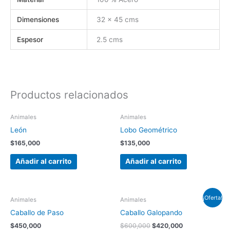
Dimensiones
32 x 45 cms
Espesor
2.5 cms
Productos relacionados
Animales
Animales
León
Lobo Geométrico
$
165,000
$
135,000
Añadir al carrito
Añadir al carrito
El
El
¡Oferta!
Animales
Animales
precio
precio
original
actual
Caballo de Paso
Caballo Galopando
era:
es:
$
450,000
$
600,000
$
420,000
$600,000.
$420,000.